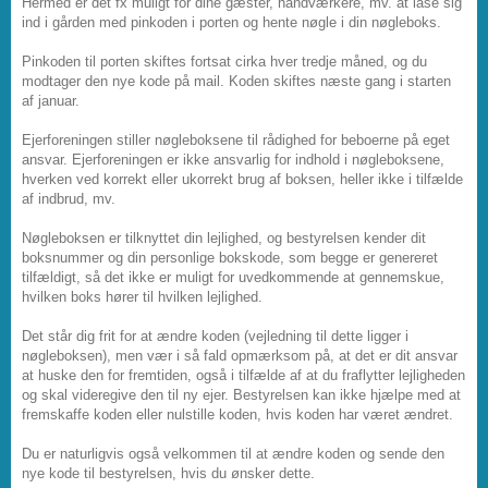
Hermed er det fx muligt for dine gæster, håndværkere, mv. at låse sig
ind i gården med pinkoden i porten og hente nøgle i din nøgleboks.
Pinkoden til porten skiftes fortsat cirka hver tredje måned, og du
modtager den nye kode på mail. Koden skiftes næste gang i starten
af januar.
Ejerforeningen stiller nøgleboksene til rådighed for beboerne på eget
ansvar. Ejerforeningen er ikke ansvarlig for indhold i nøgleboksene,
hverken ved korrekt eller ukorrekt brug af boksen, heller ikke i tilfælde
af indbrud, mv.
Nøgleboksen er tilknyttet din lejlighed, og bestyrelsen kender dit
boksnummer og din personlige bokskode, som begge er genereret
tilfældigt, så det ikke er muligt for uvedkommende at gennemskue,
hvilken boks hører til hvilken lejlighed.
Det står dig frit for at ændre koden (vejledning til dette ligger i
nøgleboksen), men vær i så fald opmærksom på, at det er dit ansvar
at huske den for fremtiden, også i tilfælde af at du fraflytter lejligheden
og skal videregive den til ny ejer. Bestyrelsen kan ikke hjælpe med at
fremskaffe koden eller nulstille koden, hvis koden har været ændret.
Du er naturligvis også velkommen til at ændre koden og sende den
nye kode til bestyrelsen, hvis du ønsker dette.