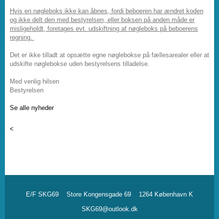
Hvis en nøgleboks ikke kan åbnes, fordi beboeren har ændret koden
og ikke delt den med bestyrelsen, eller boksen på anden måde er
misligeholdt, foretages evt. udskiftning af nøgleboks på beboerens
regning.
Det er ikke tilladt at opsætte egne nøglebokse på fællesarealer eller at
udskifte nøglebokse uden bestyrelsens tilladelse.
Med venlig hilsen
Bestyrelsen
Se alle nyheder
<
E/F SKG69
Store Kongensgade 69
1264 København K
SKG69@outlook.dk