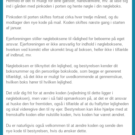
Hermed er det fx muligt for dine gæster, håndværkere, mv. at låse sig
ind i gården med pinkoden i porten og hente nøgle i din nøgleboks.
Pinkoden til porten skiftes fortsat cirka hver tredje måned, og du
modtager den nye kode på mail. Koden skiftes næste gang i starten
af januar.
Ejerforeningen stiller nøgleboksene til rådighed for beboerne på eget
ansvar. Ejerforeningen er ikke ansvarlig for indhold i nøgleboksene,
hverken ved korrekt eller ukorrekt brug af boksen, heller ikke i tilfælde
af indbrud, mv.
Nøgleboksen er tilknyttet din lejlighed, og bestyrelsen kender dit
boksnummer og din personlige bokskode, som begge er genereret
tilfældigt, så det ikke er muligt for uvedkommende at gennemskue,
hvilken boks hører til hvilken lejlighed.
Det står dig frit for at ændre koden (vejledning til dette ligger i
nøgleboksen), men vær i så fald opmærksom på, at det er dit ansvar
at huske den for fremtiden, også i tilfælde af at du fraflytter lejligheden
og skal videregive den til ny ejer. Bestyrelsen kan ikke hjælpe med at
fremskaffe koden eller nulstille koden, hvis koden har været ændret.
Du er naturligvis også velkommen til at ændre koden og sende den
nye kode til bestyrelsen, hvis du ønsker dette.