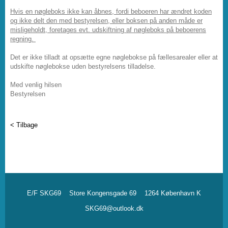
Hvis en nøgleboks ikke kan åbnes, fordi beboeren har ændret koden
og ikke delt den med bestyrelsen, eller boksen på anden måde er
misligeholdt, foretages evt. udskiftning af nøgleboks på beboerens
regning.
Det er ikke tilladt at opsætte egne nøglebokse på fællesarealer eller at
udskifte nøglebokse uden bestyrelsens tilladelse.
Med venlig hilsen
Bestyrelsen
< Tilbage
E/F SKG69
Store Kongensgade 69
1264 København K
SKG69@outlook.dk